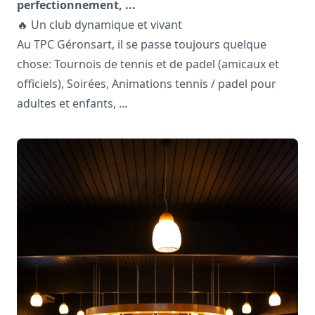
perfectionnement, ...
🔥 Un club dynamique et vivant
Au TPC Géronsart, il se passe toujours quelque
chose: Tournois de tennis et de padel (amicaux et
officiels), Soirées, Animations tennis / padel pour
adultes et enfants, ...