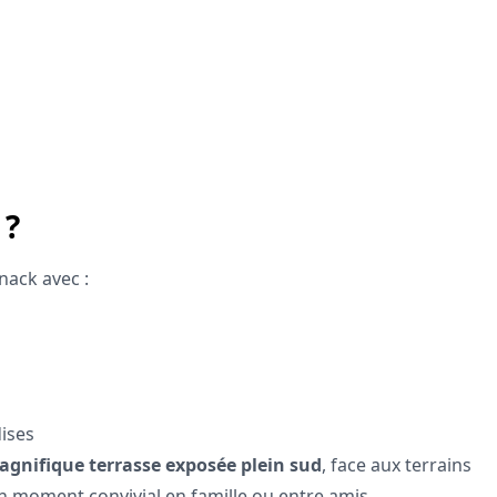
 ?
nack avec :
ises
gnifique terrasse exposée plein sud
, face aux terrains
n moment convivial en famille ou entre amis.