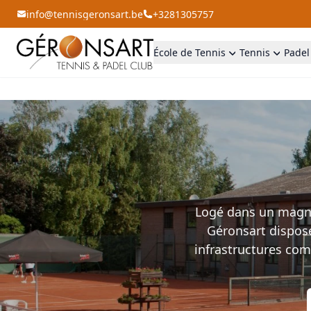
info@tennisgeronsart.be
+3281305757
École de Tennis
Tennis
Padel
Logé dans un magnif
Géronsart dispose
infrastructures com