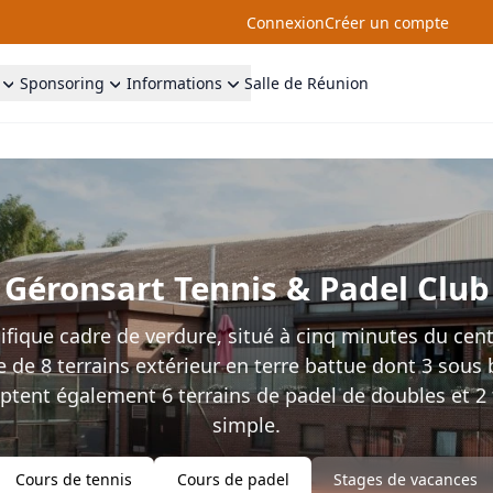
Connexion
Créer un compte
Sponsoring
Informations
Salle de Réunion
Géronsart Tennis & Padel Club
ique cadre de verdure, situé à cinq minutes du cen
 de 8 terrains extérieur en terre battue dont 3 sous b
ptent également 6 terrains de padel de doubles et 2 
simple.
Cours de tennis
Cours de padel
Stages de vacances